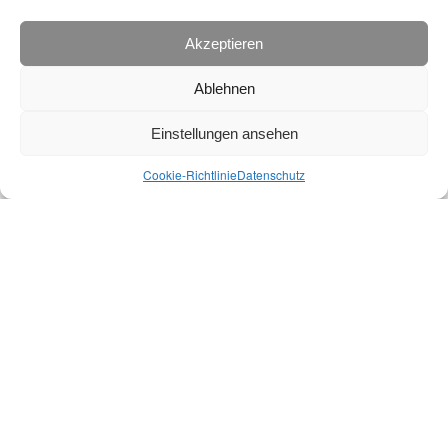
Akzeptieren
Ablehnen
Einstellungen ansehen
Cookie-Richtlinie
Datenschutz
Weitere Zeitungen lesen
Entomologischer Verein Mecklenburg e.V. 2026