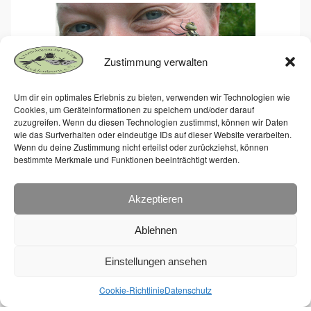
Zustimmung verwalten
Um dir ein optimales Erlebnis zu bieten, verwenden wir Technologien wie
Cookies, um Geräteinformationen zu speichern und/oder darauf
zuzugreifen. Wenn du diesen Technologien zustimmst, können wir Daten
Libellen-Vortrag-Mandy
wie das Surfverhalten oder eindeutige IDs auf dieser Website verarbeiten.
Legatzki-28.11.14-
Wenn du deine Zustimmung nicht erteilst oder zurückziehst, können
Roggentin
bestimmte Merkmale und Funktionen beeinträchtigt werden.
Weiterlesen »
Akzeptieren
Ablehnen
Einstellungen ansehen
Cookie-Richtlinie
Datenschutz