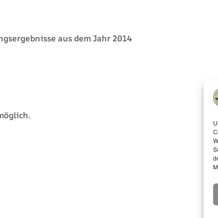
ngsergebnisse aus dem Jahr 2014
möglich.
U
C
W
S
d
M