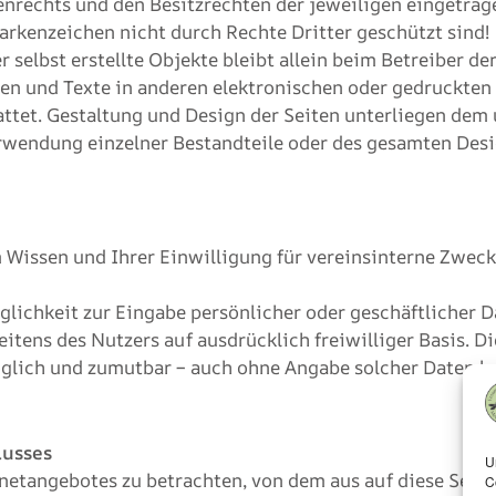
rechts und den Besitzrechten der jeweiligen eingetrag
arkenzeichen nicht durch Rechte Dritter geschützt sind!
r selbst erstellte Objekte bleibt allein beim Betreiber d
n und Texte in anderen elektronischen oder gedruckten 
ttet. Gestaltung und Design der Seiten unterliegen dem
erwendung einzelner Bestandteile oder des gesamten Des
Wissen und Ihrer Einwilligung für vereinsinterne Zweck
glichkeit zur Eingabe persönlicher oder geschäftlicher 
seitens des Nutzers auf ausdrücklich freiwilliger Basis.
öglich und zumutbar – auch ohne Angabe solcher Daten b
lusses
U
ernetangebotes zu betrachten, von dem aus auf diese Seite
C