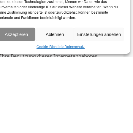
enn du diesen Technologien zustimmst, können wir Daten wie das
hen sollten, bleiben die übrigen Teile des
urfverhalten oder eindeutige IDs auf dieser Website verarbeiten. Wenn du
eine Zustimmung nicht erteilst oder zurückziehst, können bestimmte
erkmale und Funktionen beeinträchtigt werden.
23 Webagentur
zur statistischen Auswertung
r der Besucher der Webseite gespeichert
Akzeptieren
Ablehnen
Einstellungen ansehen
mmten Personen zuordenbar. Eine
Cookie-Richtlinie
Datenschutz
nd Cookies werden in der Regel nach einigen
 Ihre Benutzung dieses Internetangebotes
r deren Speicherung anonymisiert.
llung Ihrer Browser-Software generell
änkt nutzbar sein.
r Speicherung eines sogenannten Opt-Out-
rdaten nicht analysieren.