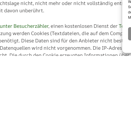
W
htslage nicht, nicht mehr oder nicht vollständig entsprec
S
it davon unberührt.
d
M
unter Besucherzähler
, einen kostenlosen Dienst der
Team
tzung werden Cookies (Textdateien, die auf dem Compute
benötigt. Diese Daten sind für den Anbieter nicht besti
atenquellen wird nicht vorgenommen. Die IP-Adressen u
cht. Die durch den Cookie erzeugten Informationen über
tur in Deutschland gespeichert. Die IP-Adresse wird vo
 anonym von der FlashCounter Webanalyse erfasst.
nstallation von Cookies durch eine entsprechende Einste
diversen Websites nicht sämtliche Funktionen uneingeschr
alyse erfasst zu werden, ist ein Widerspruch in Form de
rem Browser abgelegt ist, wird FlashCounter Ihre Benutze