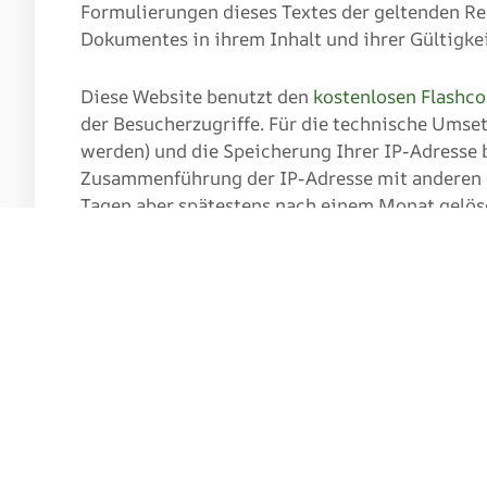
Formulierungen dieses Textes der geltenden Rec
Dokumentes in ihrem Inhalt und ihrer Gültigke
Diese Website benutzt den
kostenlosen Flashco
der Besucherzugriffe. Für die technische Umse
werden) und die Speicherung Ihrer IP-Adresse 
Zusammenführung der IP-Adresse mit anderen D
Tagen aber spätestens nach einem Monat gelös
werden auf dem Server der Team23 Internetagen
Ihr Besuch dieser Webseite wird aktuell völlig
Wenn Sie dies nicht wünschen, können Sie die I
verhindern. In diesem Fall können jedoch auf 
Eine weitere Möglichkeit, nicht von der Weban
Cookies in Ihrem Browser. Solange dieser in Ih