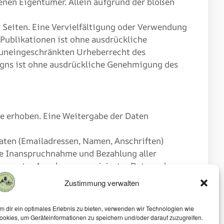
enen Eigentümer. Allein aufgrund der bloßen
er Seiten. Eine Vervielfältigung oder Verwendung
Publikationen ist ohne ausdrückliche
 uneingeschränkten Urheberrecht des
igns ist ohne ausdrückliche Genehmigung des
e erhoben. Eine Weitergabe der Daten
Daten (Emailadressen, Namen, Anschriften)
 Die Inanspruchnahme und Bezahlung aller
zw. unter Angabe anonymisierter Daten oder
Zustimmung verwalten
m dir ein optimales Erlebnis zu bieten, verwenden wir Technologien wie
 verwiesen wurde. Sofern Teile oder einzelne
ookies, um Geräteinformationen zu speichern und/oder darauf zuzugreifen.