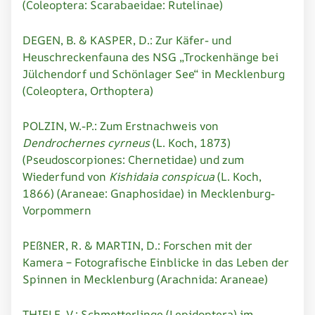
(Coleoptera: Scarabaeidae: Rutelinae)
DEGEN, B. & KASPER, D.: Zur Käfer- und
Heuschreckenfauna des NSG „Trockenhänge bei
Jülchendorf und Schönlager See“ in Mecklenburg
(Coleoptera, Orthoptera)
POLZIN, W.-P.: Zum Erstnachweis von
Dendrochernes cyrneus
(L. Koch, 1873)
(Pseudoscorpiones: Chernetidae) und zum
Wiederfund von
Kishidaia conspicua
(L. Koch,
1866) (Araneae: Gnaphosidae) in Mecklenburg-
Vorpommern
PEßNER, R. & MARTIN, D.: Forschen mit der
Kamera – Fotografische Einblicke in das Leben der
Spinnen in Mecklenburg (Arachnida: Araneae)
THIELE, V.: Schmetterlinge (Lepidoptera) im