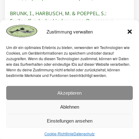
BRUNK, I., HARBUSCH, M. & POEPPEL, S.:
Freilandfunde der Lindenwanze
Oxycarenus
lavaterae
(Fabricius, 1787) in Mecklenburg-
Zustimmung verwalten
Vorpommern (Heteroptera: Oxycarenidae)
Um dir ein optimales Erlebnis zu bieten, verwenden wir Technologien wie
Vereinsleben
Cookies, um Geräteinformationen zu speichern und/oder darauf
RÖßNER, E.: Kurzbericht über die Herbsttagung
zuzugreifen. Wenn du diesen Technologien zustimmst, können wir Daten
wie das Surfverhalten oder eindeutige IDs auf dieser Website verarbeiten.
2024 des Entomologischen Vereins Mecklenburg
Wenn du deine Zustimmung nicht erteilst oder zurückziehst, können
e. V. (EVM)
bestimmte Merkmale und Funktionen beeinträchtigt werden.
Tagungsberichte
Akzeptieren
RÖßNER, E.: Bericht über das 30. Treffen der
„Lamellicornia-Freunde“ in Schwerin (Coleoptera:
Ablehnen
Scarabaeoidea)
Einstellungen ansehen
Cookie-Richtlinie
Datenschutz