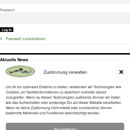
Passwort
Passwort zurücksetzen
Aktuelle News
Exkursion zur Binnendüne bei Klein Schmölen, Nähe Dömitz,
Zustimmung verwalten
Westmecklenburg
Um dir ein optimales Erlebnis zu bieten, verwenden wir Technologien wie
Die Insektenwelt auf dem begrünten Dach des Müritzeums in Waren –
Cookies, um Geräteinformationen zu speichern und/oder darauf
Ergebnisse 2024
zuzugreifen. Wenn du diesen Technologien zustimmst, können wir Daten
wie das Surfverhalten oder eindeutige IDs auf dieser Website verarbeiten.
Die Insektenwelt auf dem begrünten Dach des Müritzeums in Waren
Wenn du deine Zustimmung nicht erteilst oder zurückziehst, können
bestimmte Merkmale und Funktionen beeinträchtigt werden.
Akzeptieren