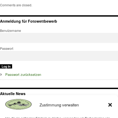
Comments are closed.
Anmeldung für Fotowettbewerb
Benutzername
Passwort
Passwort zurücksetzen
Aktuelle News
Exkursion zur Binnendüne bei Klein Schmölen, Nähe Dömitz,
Zustimmung verwalten
Westmecklenburg