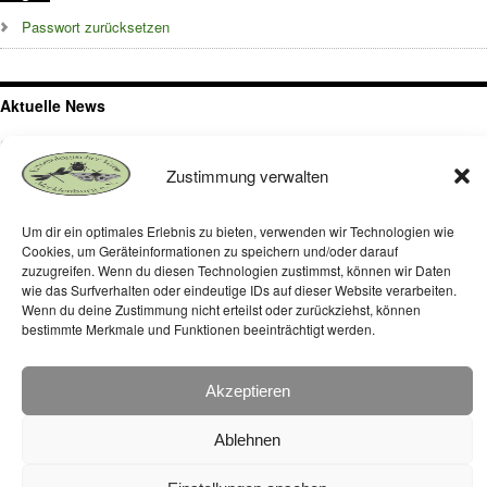
Passwort zurücksetzen
Aktuelle News
Exkursion zur Binnendüne bei Klein Schmölen, Nähe Dömitz,
Westmecklenburg
Zustimmung verwalten
Die Insektenwelt auf dem begrünten Dach des Müritzeums in Waren –
Ergebnisse 2024
Um dir ein optimales Erlebnis zu bieten, verwenden wir Technologien wie
Cookies, um Geräteinformationen zu speichern und/oder darauf
zuzugreifen. Wenn du diesen Technologien zustimmst, können wir Daten
Die Insektenwelt auf dem begrünten Dach des Müritzeums in Waren
wie das Surfverhalten oder eindeutige IDs auf dieser Website verarbeiten.
Wenn du deine Zustimmung nicht erteilst oder zurückziehst, können
bestimmte Merkmale und Funktionen beeinträchtigt werden.
Entomologischer Verein Mecklenburg e.V. 2026
Akzeptieren
Dr. Martin Feike, Neue Str. 16, 18356 Fuhlendorf |
Spendenkonto: DE 61 1405 2000 0366 1600 01 |
Ablehnen
SWIFT-BIC NOLADE21LWL