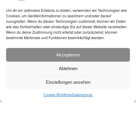
auszugsweise, nur mit Erlaubnis des
Um dir ein optimales Erlebnis zu bieten, verwenden wir Technologien wie
Entomologischen Vereins Mecklenburg e.V.
Cookies, um Geräteinformationen zu speichern und/oder darauf
zuzugreifen. Wenn du diesen Technologien zustimmst, können wir Daten
wie das Surfverhalten oder eindeutige IDs auf dieser Website verarbeiten.
Wenn du deine Zustimmung nicht erteilst oder zurückziehst, können
bestimmte Merkmale und Funktionen beeinträchtigt werden.
Akzeptieren
Virgo - Die Vereinszeitschrift
Ablehnen
Einstellungen ansehen
Cookie-Richtlinie
Datenschutz