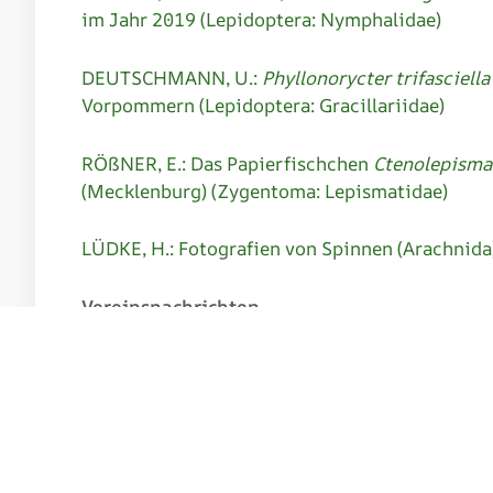
im Jahr 2019 (Lepidoptera: Nymphalidae)
DEUTSCHMANN, U.:
Phyllonorycter trifasciella
Vorpommern (Lepidoptera: Gracillariidae)
RÖßNER, E.: Das Papierfischchen
Ctenolepisma
(Mecklenburg) (Zygentoma: Lepismatidae)
LÜDKE, H.: Fotografien von Spinnen (Arachni
Vereinsnachrichten
DEUTSCHMANN, U.: Protokoll der Jahreshaupt
V. (EVM) am 23.03.2019