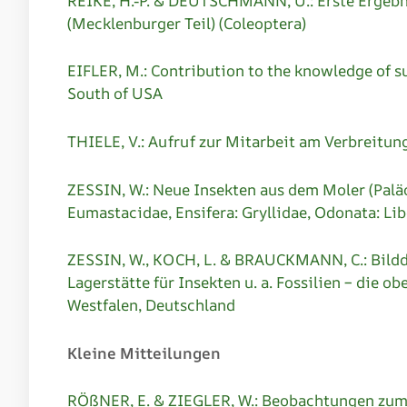
REIKE, H.-P. & DEUTSCHMANN, U.: Erste Ergebn
(Mecklenburger Teil) (Coleoptera)
EIFLER, M.: Contribution to the knowledge of su
South of USA
THIELE, V.: Aufruf zur Mitarbeit am Verbreitun
ZESSIN, W.: Neue Insekten aus dem Moler (Paläo
Eumastacidae, Ensifera: Gryllidae, Odonata: Lib
ZESSIN, W., KOCH, L. & BRAUCKMANN, C.: Bildd
Lagerstätte für Insekten u. a. Fossilien – die
Westfalen, Deutschland
Kleine Mitteilungen
RÖßNER, E. & ZIEGLER, W.: Beobachtungen zum 