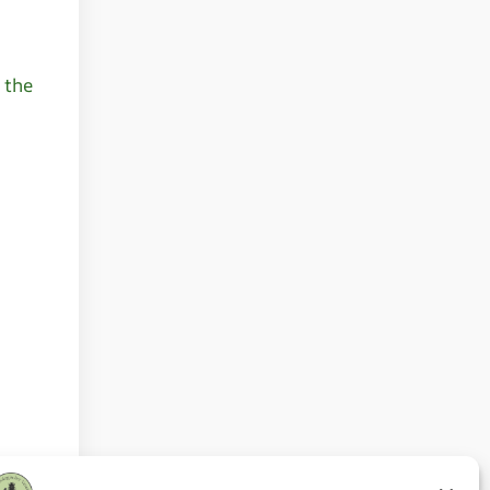
 the
58)