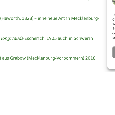
U
(Haworth, 1828) – eine neue Art in Mecklenburg-
C
W
S
d
 longicauda
Escherich, 1905 auch in Schwerin
M
da) aus Grabow (Mecklenburg-Vorpommern) 2018
versammlung des Entomologischen Vereins Mecklenburg 