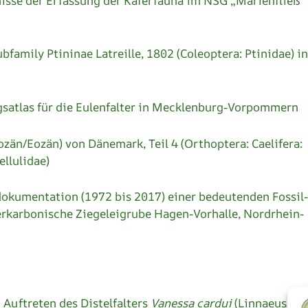
isse der Erfassung der Käferfauna im NSG „Marienfließ“
bfamily Ptininae Latreille, 1802 (Coleoptera: Ptinidae) in
gsatlas für die Eulenfalter in Mecklenburg-Vorpommern
zän/Eozän) von Dänemark, Teil 4 (Orthoptera: Caelifera:
ellulidae)
okumentation (1972 bis 2017) einer bedeutenden Fossil-
 oberkarbonische Ziegeleigrube Hagen-Vorhalle, Nordrhein-
Auftreten des Distelfalters
Vanessa cardui
(Linnaeus, 17