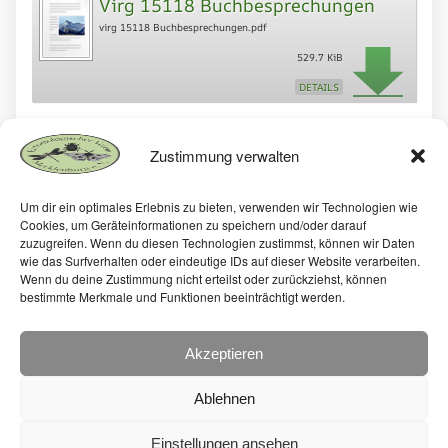
Virg 15118 Buchbesprechungen
virg 15118 Buchbesprechungen.pdf
529.7 KiB
DETAILS
Virg 15120 Inhalt
Zustimmung verwalten
87.2 KiB
virg 15120 Inhalt.pdf
DETAILS
Um dir ein optimales Erlebnis zu bieten, verwenden wir Technologien wie
Cookies, um Geräteinformationen zu speichern und/oder darauf
zuzugreifen. Wenn du diesen Technologien zustimmst, können wir Daten
Copyright und Reproduktionsrecht, auch
wie das Surfverhalten oder eindeutige IDs auf dieser Website verarbeiten.
auszugsweise, nur mit Erlaubnis des
Wenn du deine Zustimmung nicht erteilst oder zurückziehst, können
Entomologischen Vereins Mecklenburg e.V.
bestimmte Merkmale und Funktionen beeinträchtigt werden.
Akzeptieren
Ablehnen
Einstellungen ansehen