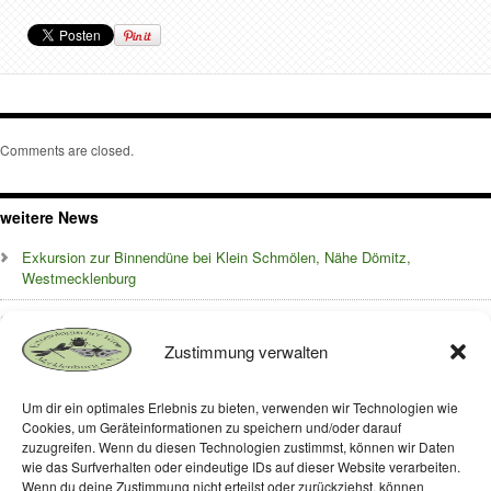
Comments are closed.
weitere News
Exkursion zur Binnendüne bei Klein Schmölen, Nähe Dömitz,
Westmecklenburg
Die Insektenwelt auf dem begrünten Dach des Müritzeums in Waren –
Ergebnisse 2024
Zustimmung verwalten
Die Insektenwelt auf dem begrünten Dach des Müritzeums in Waren
Um dir ein optimales Erlebnis zu bieten, verwenden wir Technologien wie
Cookies, um Geräteinformationen zu speichern und/oder darauf
Frühjahrstagung 2018
zuzugreifen. Wenn du diesen Technologien zustimmst, können wir Daten
wie das Surfverhalten oder eindeutige IDs auf dieser Website verarbeiten.
Frühjahrstagung 22.April 2017/ Arbeitsplan 2017
Wenn du deine Zustimmung nicht erteilst oder zurückziehst, können