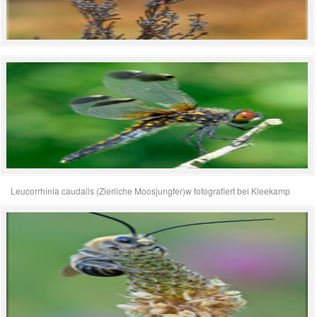
Leucorrhinia caudalis (Zierliche Moosjungfer)w fotografiert bei Kleekamp