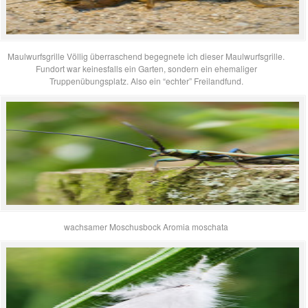
Maulwurfsgrille Völlig überraschend begegnete ich dieser Maulwurfsgrille.
Fundort war keinesfalls ein Garten, sondern ein ehemaliger
Truppenübungsplatz. Also ein “echter” Freilandfund.
wachsamer Moschusbock Aromia moschata