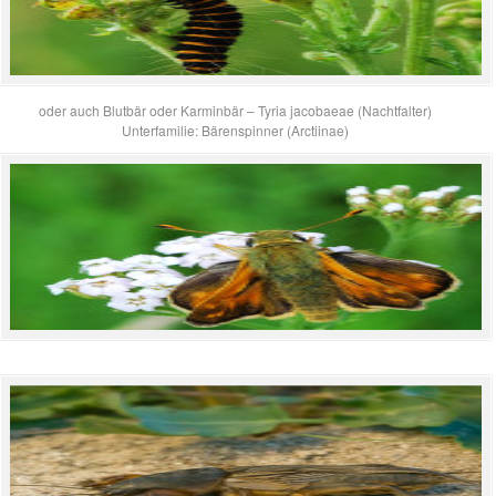
oder auch Blutbär oder Karminbär – Tyria jacobaeae (Nachtfalter)
Unterfamilie: Bärenspinner (Arctiinae)