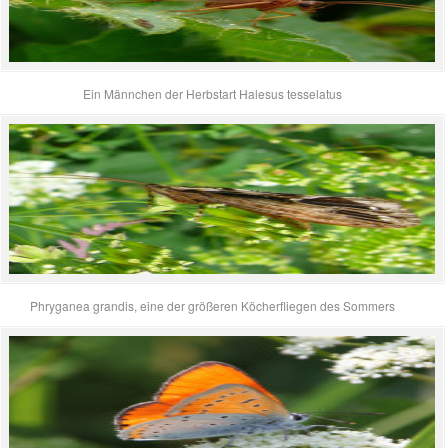
Ein Männchen der Herbstart Halesus tesselatus
Phryganea grandis, eine der größeren Köcherfliegen des Sommers