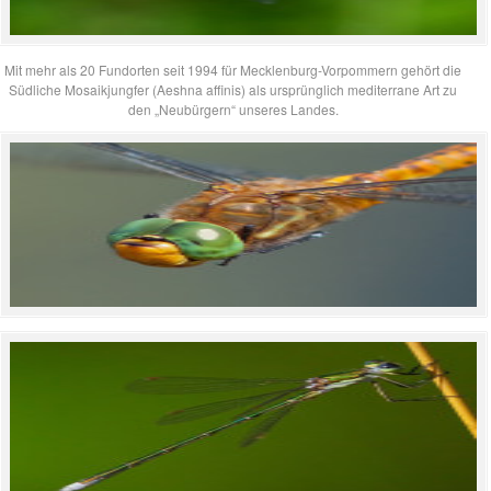
Mit mehr als 20 Fundorten seit 1994 für Mecklenburg-Vorpommern gehört die
Südliche Mosaikjungfer (Aeshna affinis) als ursprünglich mediterrane Art zu
den „Neubürgern“ unseres Landes.