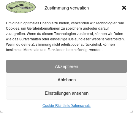
Jahreshauptversammlung des Entomologischen
Zustimmung verwalten
Vereins Mecklenburg e. V. am 24.02.2018
Um dir ein optimales Erlebnis zu bieten, verwenden wir Technologien wie
DEUTSCHMANN, U.: Jahresplan 2019
Cookies, um Geräteinformationen zu speichern und/oder darauf
zuzugreifen. Wenn du diesen Technologien zustimmst, können wir Daten
wie das Surfverhalten oder eindeutige IDs auf dieser Website verarbeiten.
Wenn du deine Zustimmung nicht erteilst oder zurückziehst, können
bestimmte Merkmale und Funktionen beeinträchtigt werden.
Inhalt
Akzeptieren
Ablehnen
Einstellungen ansehen
Cookie-Richtlinie
Datenschutz
Virgo - Die Vereinszeitschrift