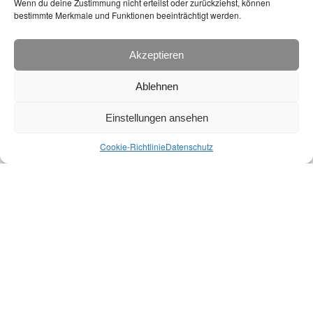
Wenn du deine Zustimmung nicht erteilst oder zurückziehst, können
2001
bestimmte Merkmale und Funktionen beeinträchtigt werden.
Weiterlesen »
Akzeptieren
Ablehnen
Einstellungen ansehen
Cookie-Richtlinie
Datenschutz
4. Jahrgang Juli 2000
Weiterlesen »
1
2
3
4